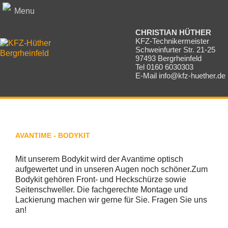
Menu
CHRISTIAN HÜTHER
KFZ-Technikermeister
Schweinfurter Str. 21-25
97493 Bergrheinfeld
Tel 0160 6030303
E-Mail
info@kfz-huether.de
AVANTIME - BODYKIT
Mit unserem Bodykit wird der Avantime optisch
aufgewertet und in unseren Augen noch schöner.Zum
Bodykit gehören Front- und Heckschürze sowie
Seitenschweller. Die fachgerechte Montage und
Lackierung machen wir gerne für Sie. Fragen Sie uns
an!