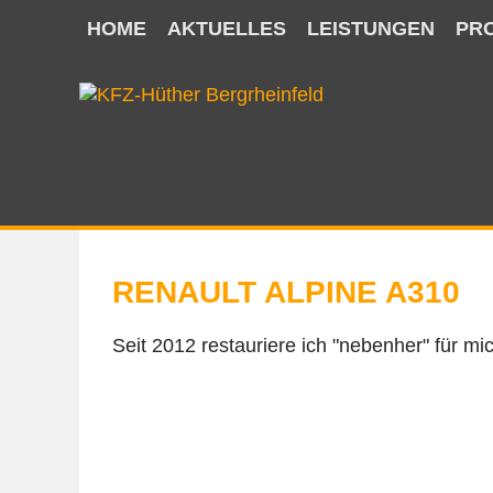
HOME
AKTUELLES
LEISTUNGEN
PR
NAVIGATION
ÜBERSPRINGEN
RENAULT ALPINE A310
Seit 2012 restauriere ich "nebenher" für mi