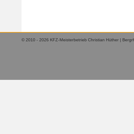
© 2010 - 2026 KFZ-Meisterbetrieb Christian Hüther | Bergr