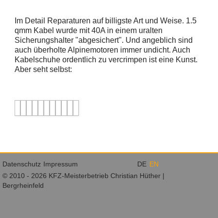
Im Detail Reparaturen auf billigste Art und Weise. 1.5
qmm Kabel wurde mit 40A in einem uralten
Sicherungshalter "abgesichert". Und angeblich sind
auch überholte Alpinemotoren immer undicht. Auch
Kabelschuhe ordentlich zu vercrimpen ist eine Kunst.
Aber seht selbst:
Navigation
Datenschutz
Impressum
DE
EN
überspringen
© 2010 - 2026 KFZ-Meisterbetrieb Christian Hüther |
Bergrheinfeld