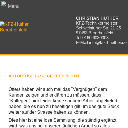
Menu
CHRISTIAN HÜTHER
KFZ-Technikermeister
Schweinfurter Str. 21-25
97493 Bergrheinfeld
Tel 0160 6030303
E-Mail
info@kfz-huether.de
AUTOPFUSCH - SO GEHT ES NICHT!
Öfters haben wir auch mal das "Vergnügen" dem
Kunden zeigen und erklären zu müssen, dass
"Kollegen" hier leider keine saubere Arbeit abgeliefert
haben, die es nun zu beseitigen gilt um das gute Stück
weiter auf der Strasse halten zu können.
Dies hier ist eine lose Sammlung, die ständig ergänzt
wird, was uns bei unserer täglichen Arbeit so alles